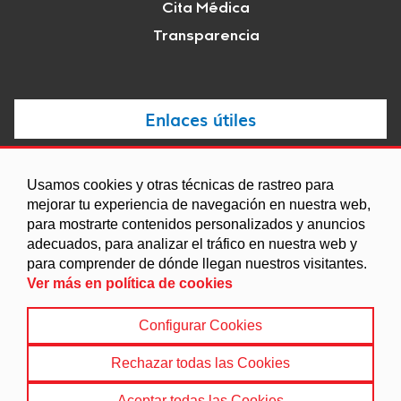
Cita Médica
Transparencia
Enlaces útiles
Noticias
Usamos cookies y otras técnicas de rastreo para
Agenda
mejorar tu experiencia de navegación en nuestra web,
para mostrarte contenidos personalizados y anuncios
Ordenanzas
adecuados, para analizar el tráfico en nuestra web y
Entidades y asociaciones
para comprender de dónde llegan nuestros visitantes.
Ver más en política de cookies
Configurar Cookies
Aviso legal
|
Política de Cookies
|
Accesibilidad
|
Protección de Datos
|
Mapa Web
Rechazar todas las Cookies
© 2022 Ayuntamiento de Colomera
Aceptar todas las Cookies